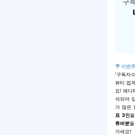
🪧 이번
'구독자수
뷰티 업
요! 에디
석되어 
가 많은
표 3인
을
튜버분
들
가세요!