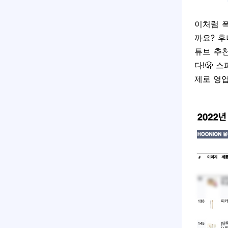
이처럼 
까요? 후
튜브 추천
다!🫢 
제로 영업