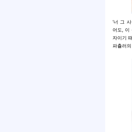
‘너 그 
어도, 이
자이기 때
파츌러의