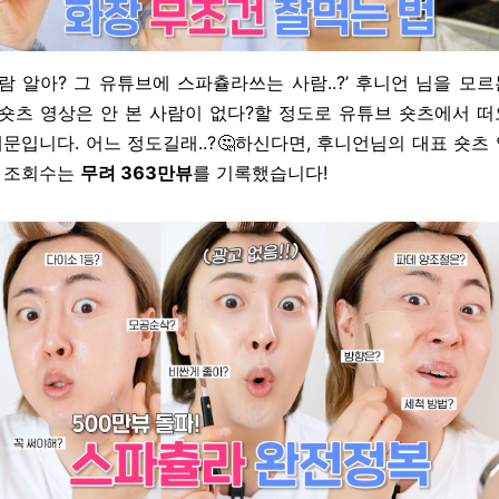
사람 알아? 그 유튜브에 스파츌라쓰는 사람..?’ 후니언 님을 모
 숏츠 영상은 안 본 사람이 없다?할 정도로 유튜브 숏츠에서 
문입니다. 어느 정도길래..?🤔하신다면, 후니언님의 대표 숏츠
 조회수는
무려 363만뷰
를 기록했습니다!