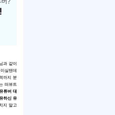
 님과 같이
보이실텐데
향력까지 분
는 떠뷰트
 유튜버 대
보유하신 유
치지 말고