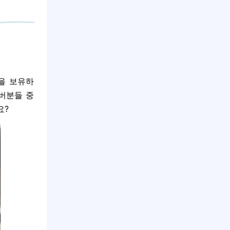
을 보유하
튜버분들 중
요?