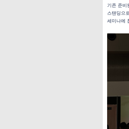
기존 준비
스탠딩으
세미나에 