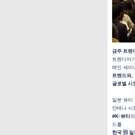
금주 트렌디
트렌디어가 
메인
세미
트렌드와,
글로벌 시장
일본 뷰티 
안테나 시
#K-뷰티
의
드를
한국 🆚 