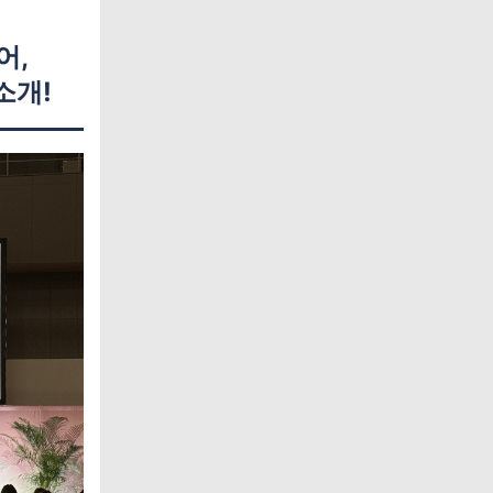
어,
소개!