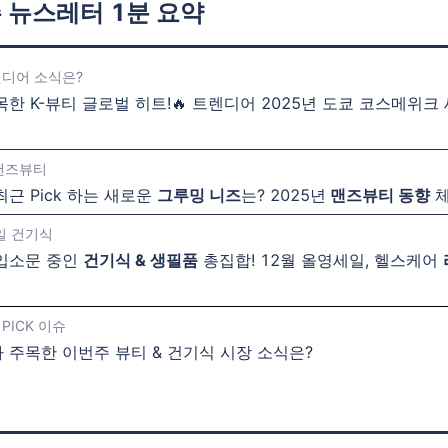
 뉴스레터 1분 요약
렌디어 소식은?
한 K-뷰티 글로벌 히트!🔥 트렌디어 2025년 도쿄 코스메위크
 맨즈뷰티
근 Pick 하는 새로운
그루밍 니즈
는? 2025년
맨즈뷰티 동향
체
일 건기식
입소문 중인
건기식 & 생필품
총집합! 12월 올영세일, 헬스케어

PICK 이슈
 주목한 이번주 뷰티 & 건기식 시장 소식은?