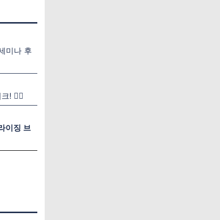
 세미나 후
크!
🙆‍♂️
라이징 브